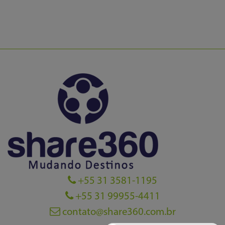
+55 31 3581-1195
+55 31 99955-4411
contato@share360.com.br